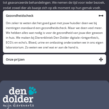
tot geavanceerde behandelingen. We nemen de tijd voor ieder bezoek,
zodat zowel dier als baasje zich op elk moment op hun gemak voelt.
Gezondheidscheck
Om zeker te weten dat het goed gaat met jouw huisdier doen we bij
inentingen standaard een gezondheidscheck. Maar we doen veel meer.
We hebben alles wat nodig is voor de gezondheid van jouw dier gewoon
in huis. We maken bij Dierenkliniek Den Dolder digitale röntgenfoto’s,
ECG’s en echo’s. Bloed, urine en ontlasting onderzoeken we in ons eigen
laboratorium. Zo weten we snel wat er aan de hand is.
Onze prijzen